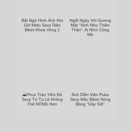
Bất Ngờ Hình Ảnh Hot
Ngất Ngây Với Gương
Girl Midu Sexy Diện
Mặt “Xinh Như Thiên
Bikini Khoe Vòng 1
Thần”: Ai Nhìn Cũng
Mê
🌋Phun Trào Yếm Đỏ
Ảnh Diễn Viên Puka
Sexy Từ Tú Lê Không
Sexy Mặc Bikini Nóng
Thể NÓNG Hơn
Bỏng “Gây Sốt”