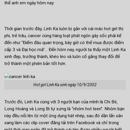
thể anh em ngày hôm nay:
Thời gian trước đây, Linh Ka luôn bị gắn với cái mác hot girl thị
phi, trẻ trâu, cancer cùng hàng loạt phát ngôn gây sốc phải kể
đến như “Điểm đâu quan trọng, bây giờ có thể mua được điểm
cấp 3 và Đại học mà”… Đến hôm nay, người ta thấy một Linh Ka
xinh đẹp, trưởng thành, khéo léo và luôn cố gắng thay đổi để
trở thành một phiên bản tốt hơn.
Hot girl Linh Ka sinh ngày 10/9/2002
Trước đó, Linh Ka cùng với 3 người bạn của mình là Chi Bé,
Long Hoàng và Long Bi tự xưng là “nhóm hot teen”. Nhóm bạn
này đều nổi lên từ một ứng dụng hát nhép, sau đó dần lấn sân
sang làm các clip cover đăng tải trên Facebook và chỉ trong
một thời gian ngắn đã trở thành cái tên được nhiều người biết