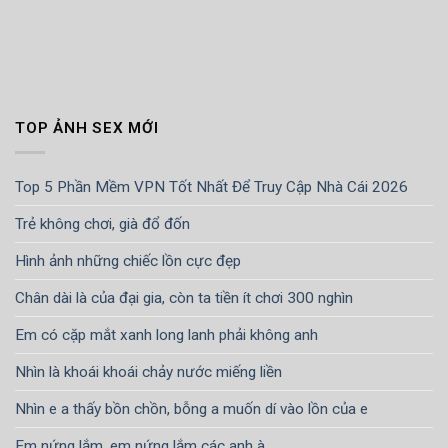
TOP ẢNH SEX MỚI
Top 5 Phần Mềm VPN Tốt Nhất Để Truy Cập Nhà Cái 2026
Trẻ không chơi, già đổ đốn
Hình ảnh những chiếc lồn cực đẹp
Chân dài là của đại gia, còn ta tiền ít chơi 300 nghìn
Em có cặp mắt xanh long lanh phải không anh
Nhìn là khoái khoái chảy nước miếng liền
Nhìn e a thấy bồn chồn, bỗng a muốn dí vào lồn của e
Em nứng lắm, em nứng lắm các anh à