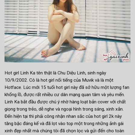
Hot girl Linh Ka tên thật là Chu Diệu Linh, sinh ngày
10/9/2002. Cô là hot girl nổi tiếng của Muvik và là một
Hotface. Lúc mới 15 tuổi hot girl này đã sở hữu một lượng fan
khổng lồ, được rất nhiều cư dân mạng quan tâm và yêu mến.
Linh Ka bắt đầu được chú ý nhờ hàng loạt bản cover với chất
giọng trong trẻo, dễ nghe và ngoại hình trong sáng, xinh xắn.
Đến hiện tại thì phải công nhận nhan sắc của hot girl 2k này
tăng bậc đáng kể và đã lọt vào top một trong những ảnh gái
xinh đẹp nhất mà chúng tôi đã chọn lọc và gửi đến cho toàn