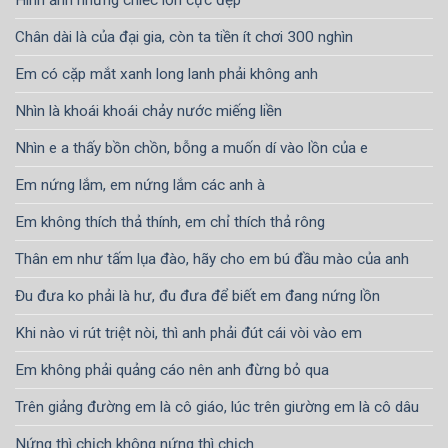
Hình ảnh những chiếc lồn cực đẹp
Chân dài là của đại gia, còn ta tiền ít chơi 300 nghìn
Em có cặp mắt xanh long lanh phải không anh
Nhìn là khoái khoái chảy nước miếng liền
Nhìn e a thấy bồn chồn, bỗng a muốn dí vào lồn của e
Em nứng lắm, em nứng lắm các anh à
Em không thích thả thính, em chỉ thích thả rông
Thân em như tấm lụa đào, hãy cho em bú đầu mào của anh
Đu đưa ko phải là hư, đu đưa để biết em đang nứng lồn
Khi nào vi rút triệt nòi, thì anh phải đút cái vòi vào em
Em không phải quảng cáo nên anh đừng bỏ qua
Trên giảng đường em là cô giáo, lúc trên giường em là cô dâu
Nứng thì chịch không nứng thì chịch