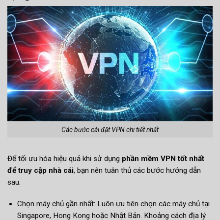
Các bước cài đặt VPN chi tiết nhất
Để tối ưu hóa hiệu quả khi sử dụng
phần mềm VPN tốt nhất
để truy cập nhà cái
, bạn nên tuân thủ các bước hướng dẫn
sau:
Chọn máy chủ gần nhất: Luôn ưu tiên chọn các máy chủ tại
Singapore, Hong Kong hoặc Nhật Bản. Khoảng cách địa lý