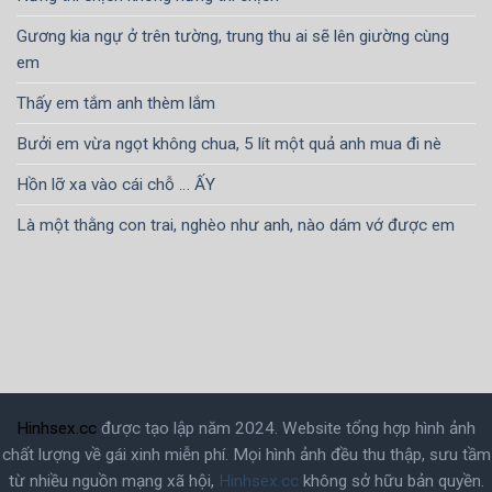
Gương kia ngự ở trên tường, trung thu ai sẽ lên giường cùng
em
Thấy em tắm anh thèm lắm
Bưởi em vừa ngọt không chua, 5 lít một quả anh mua đi nè
Hồn lỡ xa vào cái chỗ … ẤY
Là một thằng con trai, nghèo như anh, nào dám vớ được em
Hinhsex.cc
được tạo lập năm 2024. Website tổng hợp hình ảnh
chất lượng về gái xinh miễn phí. Mọi hình ảnh đều thu thập, sưu tầm
từ nhiều nguồn mạng xã hội,
Hinhsex.cc
không sở hữu bản quyền.