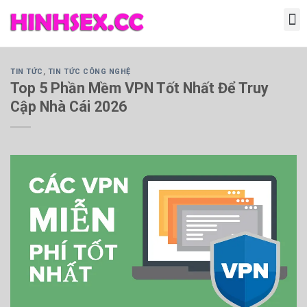
TIN TỨC
,
TIN TỨC CÔNG NGHỆ
Top 5 Phần Mềm VPN Tốt Nhất Để Truy
Cập Nhà Cái 2026